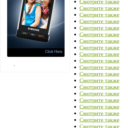
Смотрите также
Смотрите также
Смотрите также
Смотрите также
Смотрите также
Смотрите также
Смотрите также
Смотрите также
Смотрите также
Смотрите также
Смотрите также
Смотрите также
Смотрите также
Смотрите также
Смотрите также
Смотрите также
Смотрите также
Смотрите также
Смотрите также
Смотрите также